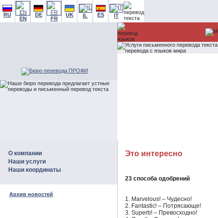
RU
DE
UK
ES
IL
IT
EN
FR
Это интересно
О компании
Наши услуги
Наши координаты
23 способа одобрений
Архив новостей
1. Marvelous! – Чудесно!
2. Fantastic! – Потрясающе!
3. Superb! – Превосходно!