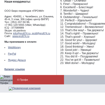
4. Great! – Отлично!
Наши координаты:
5. Fine! – Прекрасно!
6. Excellent! – Блестяще!
7. Wonderful! – Чудно!
ООО Бюро переводов «ПРОФИ»
8. Terrific! – Шикарно!
Адрес: 454091, г. Челябинск, ул. Елькина,
9. Outstanding! – Гениально!
45-А, 3 этаж, 306 (офис-центр ВИПР)
10. Perfect! – Идеально!
Тел.: (351) 247-50-96,
11. Congratulations! – Поздравля
+7-951-120-5555 (Viber, WhatsApp)
12. Tremendous! – Великолепно!
ICQ : 377089989
13. That’s the way! – Так держать!
Skype: sb.pavlova
Почта:
info@profi74.ru,
profi@profi74.ru
14. That’s right! – Правильно!
Сайт:
www.profi74.ru
15. That’s good! – Хорошо!
16. Good for you! – Здорово!
Мы принимаем к оплате:
17. Good work! – Молодец!
18. Good thinking! – Умно!
WebMoney
19. Good job! – Умница!
20. Keep it up! – Так держать!
PayPal
21. You did it! – Поздравляю!
22. You’ve got it! – Правильно!
Яндекс-Деньги
23. Well done! – Молодец!
Каталог ссылок
© Профи