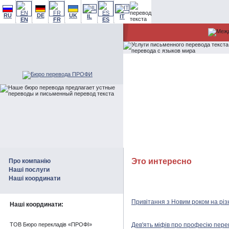
RU
DE
UK
IL
IT
EN
FR
ES
Это интересно
Про компанію
Наші послуги
Наші координати
Привітання з Новим роком на різн
Наші координати:
ТОВ Бюро перекладів «ПРОФІ»
Дев'ять міфів про професію перек