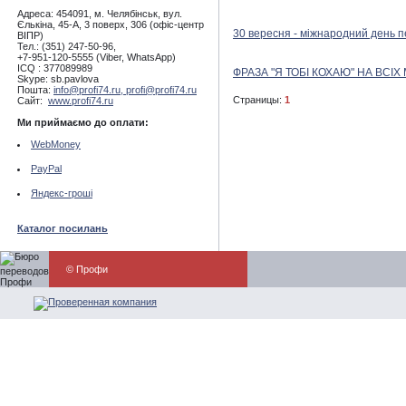
Адреса: 454091, м. Челябінськ, вул.
Єлькіна, 45-А, 3 поверх, 306 (офіс-центр
30 вересня - міжнародний день пе
ВІПР)
Тел.: (351) 247-50-96,
+7-951-120-5555 (Viber, WhatsApp)
ICQ : 377089989
ФРАЗА "Я ТОБІ КОХАЮ" НА ВСІХ 
Skype: sb.pavlova
Пошта:
info@profi74.ru,
profi@profi74.ru
Страницы:
1
Сайт:
www.profi74.ru
Ми приймаємо до оплати:
WebMoney
PayPal
Яндекс-гроші
Каталог посилань
© Профи