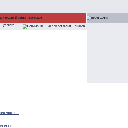
их мовах ...
ладача ...