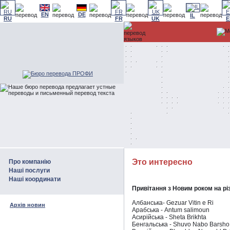
EN
DE
IL
RU
FR
UK
E
Это интересно
Про компанію
Наші послуги
Наші координати
Привітання з Новим роком на рі
Албанська- Gezuar Vitin e Ri
Архів новин
Арабська - Antum salimoun
Асирійська - Sheta Brikhta
Бенгальська - Shuvo Nabo Barsho