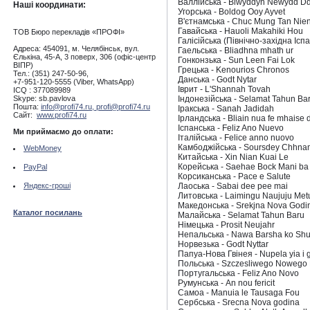
Валлійська - Blwyddyn Newydd D
Наші координати:
Угорська - Boldog Ooy Ayvet
В'єтнамська - Chuc Mung Tan Nie
Гавайська - Hauoli Makahiki Hou
ТОВ Бюро перекладів «ПРОФІ»
Галісійська (Північно-західна Іспа
Адреса: 454091, м. Челябінськ, вул.
Гаельська - Bliadhna mhath ur
Єлькіна, 45-А, 3 поверх, 306 (офіс-центр
Гонконзька - Sun Leen Fai Lok
ВІПР)
Грецька - Kenourios Chronos
Тел.: (351) 247-50-96,
Данська - Godt Nytаr
+7-951-120-5555 (Viber, WhatsApp)
Іврит - L'Shannah Tovah
ICQ : 377089989
Skype: sb.pavlova
Індонезійська - Selamat Tahun Ba
Пошта:
info@profi74.ru,
profi@profi74.ru
Іракська - Sanah Jadidah
Сайт:
www.profi74.ru
Ірландська - Bliain nua fe mhaise 
Іспанська - Feliz Ano Nuevo
Ми приймаємо до оплати:
Італійська - Felice anno nuovo
Камбоджійська - Soursdey Chhna
WebMoney
Китайська - Xin Nian Kuai Le
Корейська - Saehae Bock Mani ba 
PayPal
Корсиканська - Pace e Salute
Яндекс-гроші
Лаоська - Sabai dee pee mai
Литовська - Laimingu Naujuju Met
Македонська - Srekjna Nova Godi
Каталог посилань
Малайська - Selamat Tahun Baru
Німецька - Prosit Neujahr
Непальська - Nawa Barsha ko S
Норвезька - Godt Nyttаr
Папуа-Нова Гвінея - Nupela yia i 
Польська - Szczesliwego Nowego
Португальська - Feliz Ano Novo
Румунська - An nou fericit
Самоа - Manuia le Tausaga Fou
Сербська - Srecna Nova godina