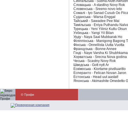
Сингальська - Subha Aluth Awrud
Словацька - A stastlivy Novy Rok
Словенська - Sreeno novo leto
Сомалі - Iyo Sanad Cusub Oo Fiic
Суданська - Warsa Enggal
Тайський - Sawadee Pee Mai
Тамільська - Eniya Puthandu Nalv
Турецька - Yeni Yiliniz Kutlu Olsun
Узбецька - Yangi Yil Bilan
Урду - Naya Saal Mubbarak Ho
Філіппінська - Manigong Bagong 
Фінська - Onnellista Uutta Vuotta
Французька - Bonne Annee
Гінді - Naye Varsha Ki Shubhkam
Хорватська - Srecna Nova godina
Чеська - Scastny Novy Rok
Шведська - Gott nytt Аr
Ескімоська - Kiortame pivdluaritlo
Есперанто - Felican Novan Jaron
Естонська - Head uut aastat!
Японська - Akimashite Omedetto 
© Профи